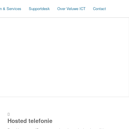
n & Services
Supportdesk
Over Veluwe ICT
Contact
Hosted telefonie